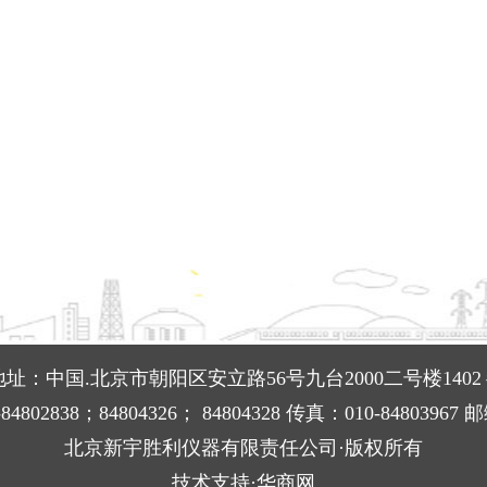
地址：中国.北京市朝阳区安立路56号九台2000二号楼1402
4802838；84804326； 84804328 传真：010-84803967 
北京新宇胜利仪器有限责任公司·版权所有
技术支持·华商网